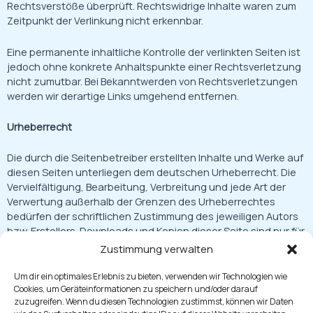
Rechtsverstöße überprüft. Rechtswidrige Inhalte waren zum
Zeitpunkt der Verlinkung nicht erkennbar.
Eine permanente inhaltliche Kontrolle der verlinkten Seiten ist
jedoch ohne konkrete Anhaltspunkte einer Rechtsverletzung
nicht zumutbar. Bei Bekanntwerden von Rechtsverletzungen
werden wir derartige Links umgehend entfernen.
Urheberrecht
Die durch die Seitenbetreiber erstellten Inhalte und Werke auf
diesen Seiten unterliegen dem deutschen Urheberrecht. Die
Vervielfältigung, Bearbeitung, Verbreitung und jede Art der
Verwertung außerhalb der Grenzen des Urheberrechtes
bedürfen der schriftlichen Zustimmung des jeweiligen Autors
bzw. Erstellers. Downloads und Kopien dieser Seite sind nur für
den privaten, nicht kommerziellen Gebrauch gestattet.
Zustimmung verwalten
Soweit die Inhalte auf dieser Seite nicht vom Betreiber erstellt
Um dir ein optimales Erlebnis zu bieten, verwenden wir Technologien wie
Cookies, um Geräteinformationen zu speichern und/oder darauf
wurden, werden die Urheberrechte Dritter beachtet.
zuzugreifen. Wenn du diesen Technologien zustimmst, können wir Daten
Insbesondere werden Inhalte Dritter als solche