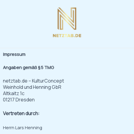
Zum
Inhalt
springen
Impressum
Angaben gemäß § 5 TMG
netztab.de – KulturConcept
Weinhold und Henning GbR
Altkaitz 1c
01217 Dresden
Vertreten durch:
Herrn Lars Henning